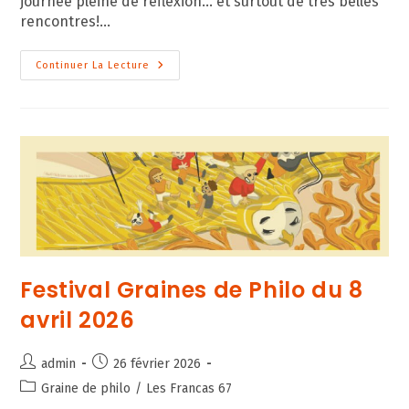
journée pleine de réflexion… et surtout de très belles
rencontres!…
Retour
Continuer La Lecture
En
Images
Sur
Le
Festival
Graines
De
Philo
2026
Festival Graines de Philo du 8
avril 2026
Auteur/autrice
Publication
admin
26 février 2026
de
publiée :
Post
Graine de philo
/
Les Francas 67
la
category: