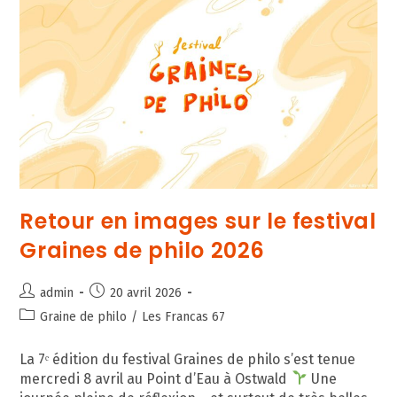
Francas
Pour
Les
Jeunes
Du
Quartier
Rotterdam
Retour en images sur le festival
Graines de philo 2026
Auteur/autrice
Publication
admin
20 avril 2026
de
publiée :
Post
Graine de philo
/
Les Francas 67
la
category:
publication :
La 7ᵉ édition du festival Graines de philo s’est tenue
mercredi 8 avril au Point d’Eau à Ostwald
Une