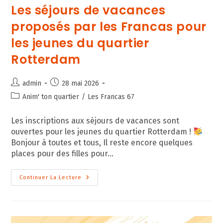
Les séjours de vacances
proposés par les Francas pour
les jeunes du quartier
Rotterdam
Auteur/autrice
Publication
admin
28 mai 2026
de
publiée :
Post
Anim' ton quartier
/
Les Francas 67
la
category:
publication :
Les inscriptions aux séjours de vacances sont
ouvertes pour les jeunes du quartier Rotterdam !
Bonjour à toutes et tous, Il reste encore quelques
places pour des filles pour…
Les
Continuer La Lecture
Séjours
De
Vacances
Proposés
Par
Les