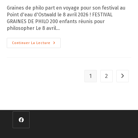
publication :
Graines de philo part en voyage pour son festival au
Point d'eau d'Ostwald le 8 avril 2026 ! FESTIVAL
GRAINES DE PHILO 200 enfants réunis pour
philosopher Le 8 avril…
Festival
Continuer La Lecture
Graines
De
Philo
Du
8
Avril
2026
1
2
Aller à 