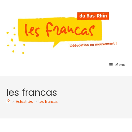
Skip
to
content
Menu
les francas
>
Actualités
>
les francas