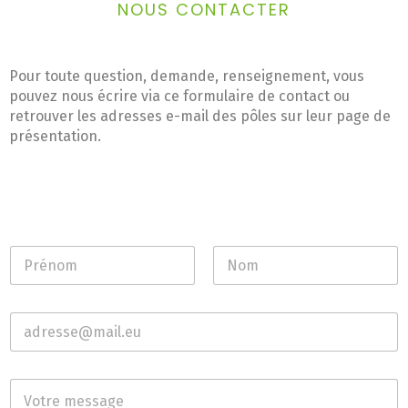
NOUS CONTACTER
Pour toute question, demande, renseignement, vous
pouvez nous écrire via ce formulaire de contact ou
retrouver les adresses e-mail des pôles sur leur page de
présentation.
N
o
m
Prénom
Nom
*
V
o
t
r
V
e
o
a