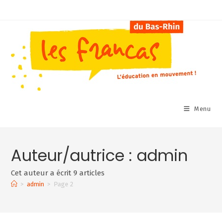
Skip
to
content
Menu
Auteur/autrice :
admin
Cet auteur a écrit 9 articles
>
admin
>
Page 2