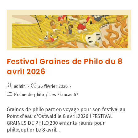
Festival Graines de Philo du 8
avril 2026
Auteur/autrice
Publication
admin
26 février 2026
de
publiée :
Post
Graine de philo
/
Les Francas 67
la
category:
publication :
Graines de philo part en voyage pour son festival au
Point d'eau d'Ostwald le 8 avril 2026 ! FESTIVAL
GRAINES DE PHILO 200 enfants réunis pour
philosopher Le 8 avril…