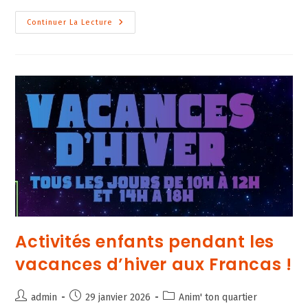
publication :
Sortie
Continuer La Lecture
Famille
Au
Champs
Du
Feu
Le
11/02/26
!
Activités enfants pendant les
vacances d’hiver aux Francas !
Auteur/autrice
Publication
Post
admin
29 janvier 2026
Anim' ton quartier