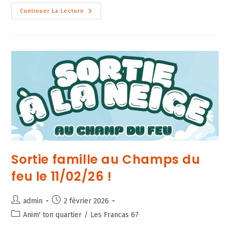
Festival
Continuer La Lecture
Graines
De
Philo
Du
8
Avril
2026
Sortie famille au Champs du
feu le 11/02/26 !
Auteur/autrice
Publication
admin
2 février 2026
de
publiée :
Post
Anim' ton quartier
/
Les Francas 67
la
category: