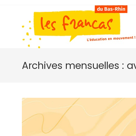
Skip
to
content
Archives mensuelles : av