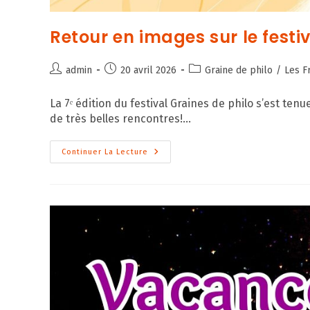
Retour en images sur le festi
Auteur/autrice
Publication
Post
admin
20 avril 2026
Graine de philo
/
Les F
de
publiée :
category:
la
La 7ᵉ édition du festival Graines de philo s’est ten
publication :
de très belles rencontres!…
Retour
Continuer La Lecture
En
Images
Sur
Le
Festival
Graines
De
Philo
2026