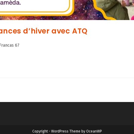
ances d’hiver avec ATQ
Francas 67
Copyright - WordPress Theme by OceanWP