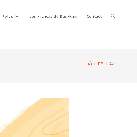
Toggle
s Pôles
Les Francas du Bas-Rhin
Contact
website
search
>
PM
>
Avr