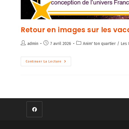
Retour en images sur les vac
Auteur/autrice
Publication
Post
admin
7 avril 2026
Anim' ton quartier
/
Les 
de
publiée :
category:
la
publication :
Retour
Continuer La Lecture
En
Images
Sur
Les
Vacances
D’hiver
Avec
ATQ